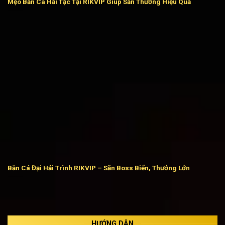
Mẹo Bắn Cá Hải Tặc Tại RIKVIP Giúp Săn Thưởng Hiệu Quả
Bắn Cá Đại Hải Trình RIKVIP – Săn Boss Biển, Thưởng Lớn
HƯỚNG DẪN