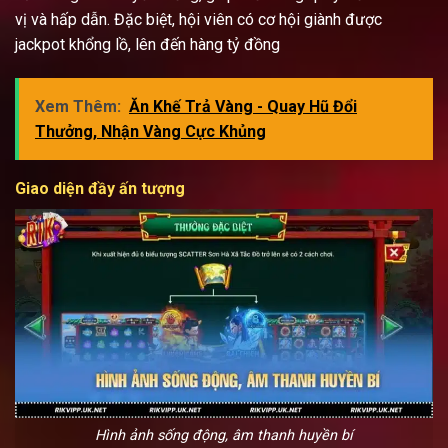
vị và hấp dẫn. Đặc biệt, hội viên có cơ hội giành được
jackpot khổng lồ, lên đến hàng tỷ đồng
Xem Thêm:
Ăn Khế Trả Vàng - Quay Hũ Đổi
Thưởng, Nhận Vàng Cực Khủng
Giao diện đầy ấn tượng
Hình ảnh sống động, âm thanh huyền bí