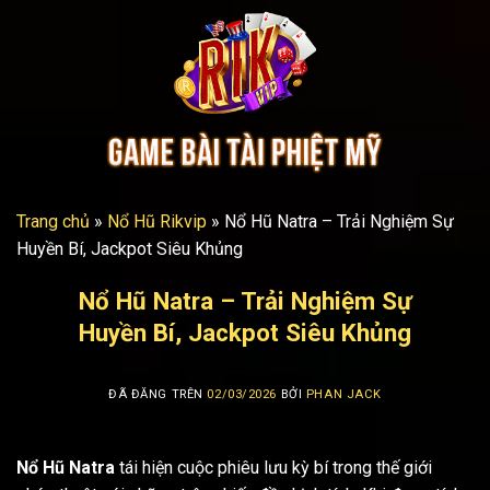
Chuyển
đến
nội
dung
Trang chủ
»
Nổ Hũ Rikvip
»
Nổ Hũ Natra – Trải Nghiệm Sự
Huyền Bí, Jackpot Siêu Khủng
Nổ Hũ Natra – Trải Nghiệm Sự
Huyền Bí, Jackpot Siêu Khủng
ĐÃ ĐĂNG TRÊN
02/03/2026
BỞI
PHAN JACK
Nổ Hũ Natra
tái hiện cuộc phiêu lưu kỳ bí trong thế giới