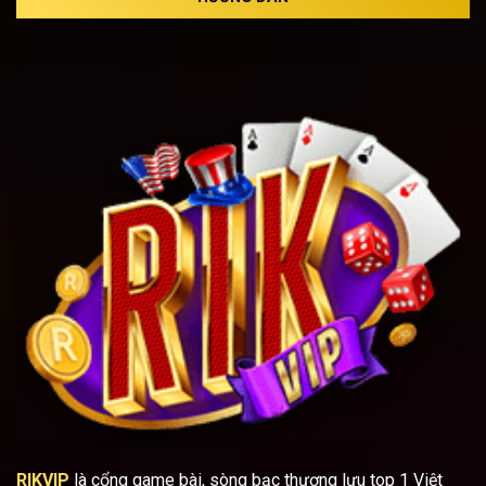
RIKVIP
là cổng game bài, sòng bạc thượng lưu top 1 Việt