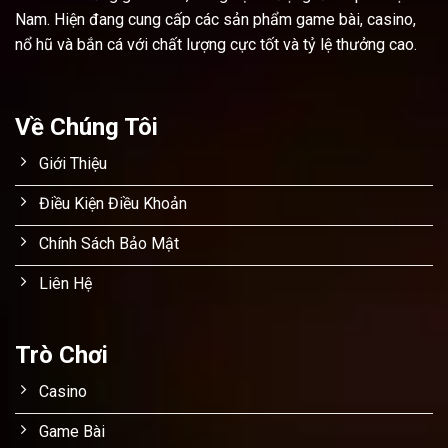
Nam. Hiện đang cung cấp các sản phẩm game bài, casino,
nổ hũ và bắn cá với chất lượng cực tốt và tỷ lệ thưởng cao.
Về Chúng Tôi
Giới Thiệu
Điều Kiện Điều Khoản
Chính Sách Bảo Mật
Liên Hệ
Trò Chơi
Casino
Game Bài