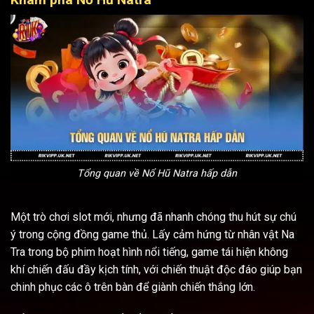
Tổng quan về Nổ Hũ Natra hấp dẫn
Một trò chơi slot mới, nhưng đã nhanh chóng thu hút sự chú
ý trong cộng đồng game thủ. Lấy cảm hứng từ nhân vật Na
Tra trong bộ phim hoạt hình nổi tiếng, game tái hiện không
khí chiến đấu đầy kịch tính, với chiến thuật độc đáo giúp bạn
chinh phục các ô trên bàn để giành chiến thắng lớn.