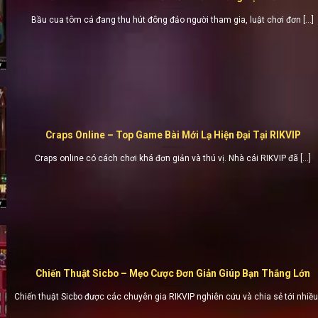
Bầu cua tôm cá đang thu hút đông đảo người tham gia, luật chơi đơn [...]
Craps Online – Top Game Bài Mới Lạ Hiện Đại Tại RIKVIP
Craps online có cách chơi khá đơn giản và thú vị. Nhà cái RIKVIP đã [...]
Chiến Thuật Sicbo – Mẹo Cược Đơn Giản Giúp Bạn Thắng Lớn
Chiến thuật Sicbo được các chuyên gia RIKVIP nghiên cứu và chia sẻ tới nhiều [