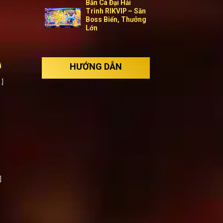
Bắn Cá Đại Hải
Trình RIKVIP – Săn
Boss Biển, Thưởng
Lớn
HƯỚNG DẪN
i
.]
]