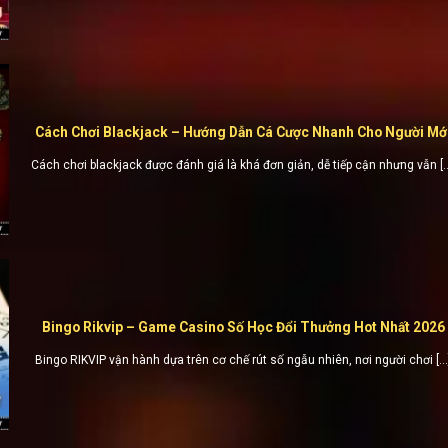
Cách Chơi Blackjack – Hướng Dẫn Cá Cược Nhanh Cho Người Mớ
Cách chơi blackjack được đánh giá là khá đơn giản, dễ tiếp cận nhưng vẫn [..
Bingo Rikvip – Game Casino Số Học Đổi Thưởng Hot Nhất 2026
Bingo RIKVIP vận hành dựa trên cơ chế rút số ngẫu nhiên, nơi người chơi [...