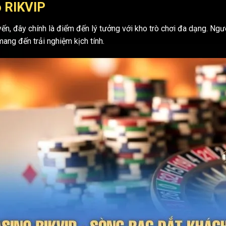
o RIKVIP
, đây chính là điểm đến lý tưởng với kho trò chơi đa dạng. Người
mang đến trải nghiệm kịch tính.