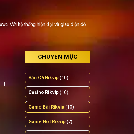
ược. Với hệ thống hiện đại và giao diện dễ
CHUYÊN MỤC
Bắn Cá Rikvip
(10)
..]
Casino Rikvip
(10)
Game Bài Rikvip
(10)
Game Hot Rikvip
(7)