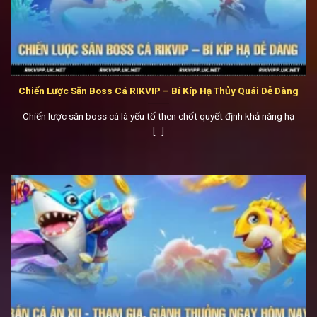
Chiến Lược Săn Boss Cá RIKVIP – Bí Kíp Hạ Thủy Quái Dễ Dàng
Chiến lược săn boss cá là yếu tố then chốt quyết định khả năng hạ
[...]