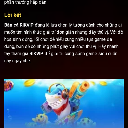
phần thưởng hấp dẫn
Lời kết
Bắn cá RIKVIP
đang là lựa chọn lý tưởng dành cho những ai
muốn tìm hình thức giải trí đơn giản nhưng đầy thú vị. Với đồ
họa sinh động, lối chơi dễ hiểu cùng nhiều tựa game đa
dạng, bạn sẽ có những phút giây vui chơi thú vị. Hãy nhanh
tay tham gia
RIKVIP
để giải trí cùng sảnh game siêu cuốn
này ngay nhé.