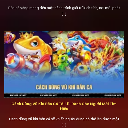
Bắn cá vàng mang đến một hành trình giải trí kịch tính, nơi mỗi phát
[...]
Cách Dùng Vũ Khí Bắn Cá Tối Ưu Dành Cho Người Mới Tìm
Hiểu
Cách dùng vũ khí bắn cá sẽ khiến người dùng có thể lên được một
[...]