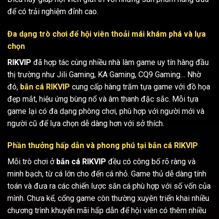
để có trải nghiệm đỉnh cao.
Đa dạng trò chơi để hội viên thoải mái khám phá và lựa
chọn
RIKVIP
đã hợp tác cùng nhiều nhà làm game uy tín hàng đầu
thị trường như Jili Gaming, KA Gaming, CQ9 Gaming… Nhờ
đó,
bắn cá RIKVIP
cung cấp hàng trăm tựa game với đồ họa
đẹp mắt, hiệu ứng bùng nổ và âm thanh đặc sắc. Mỗi tựa
game lại có đa dạng phòng chơi, phù hợp với người mới và
người cũ để lựa chọn dễ dàng hơn với sở thích.
Phần thưởng hấp dẫn và phong phú tại bắn cá RIKVIP
Mỗi trò chơi ở
bắn cá RIKVIP
đều có công bố rõ ràng và
minh bạch, từ cá lớn cho đến cá nhỏ. Game thủ dễ dàng tính
toán và đưa ra các chiến lược săn cá phù hợp với số vốn của
mình. Chưa kể, cổng game còn thường xuyên triển khai nhiều
chương trình khuyến mãi hấp dẫn để hội viên có thêm nhiều