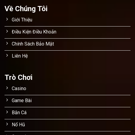
Về Chúng Tôi
Giới Thiệu
Điều Kiện Điều Khoản
Chính Sách Bảo Mật
Liên Hệ
Trò Chơi
Casino
Game Bài
Bắn Cá
Nổ Hũ