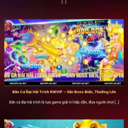
[...]
Bắn Cá Đại Hải Trình RIKVIP – Săn Boss Biển, Thưởng Lớn
Bắn cá đại hải trình là tựa game giải trí hấp dẫn, đưa người chơi [...]