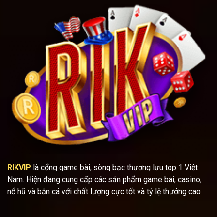
RIKVIP
là cổng game bài, sòng bạc thượng lưu top 1 Việt
Nam. Hiện đang cung cấp các sản phẩm game bài, casino,
nổ hũ và bắn cá với chất lượng cực tốt và tỷ lệ thưởng cao.