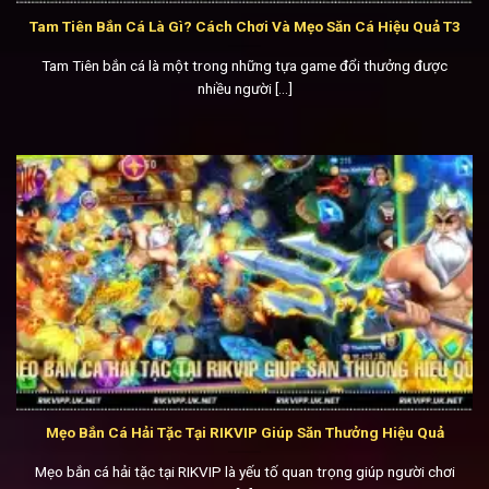
Tam Tiên Bắn Cá Là Gì? Cách Chơi Và Mẹo Săn Cá Hiệu Quả T3
Tam Tiên bắn cá là một trong những tựa game đổi thưởng được
nhiều người [...]
Mẹo Bắn Cá Hải Tặc Tại RIKVIP Giúp Săn Thưởng Hiệu Quả
Mẹo bắn cá hải tặc tại RIKVIP là yếu tố quan trọng giúp người chơi